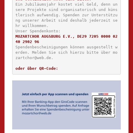
Ein Jubiläumsjahr kostet viel Geld, denn un
sere Projekte sind organisatorisch und küns
tlerisch aufwendig. Spenden zur Unterstützu
ng unserer Arbeit sind deshalb jederzeit se
hr willkommen. 
Unser Spendenkonto:
MOZARTCHOR AUGSBURG E.V., DE29 7205 0000 02
40 2902 96
Spendenbescheinigungen können ausgestellt w
erden. Melden Sie sich hierzu bitte über mo
zartchor@web.de.
oder über QR-Code: