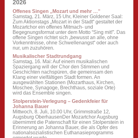
2026
Offenes Singen „Mozart und mehr …“
Samstag, 21. März, 15 Uhr, Kleiner Goldener Saal:
Zum Aktionstags „Mozart in der Stadt“ gestaltet der
Mozartchor ein offenes Mitmach- und
Begegnungsformat unter dem Motto “Sing mit!”. Das
offene Singen richtet sich „bewusst an alle, ohne
Vorkenntnisse, ohne Schwellenangst“ oder auch
nur, um zuzuhören.
Musikalischer Stadtrundgang
Samstag, 16. Mai: Auf einem musikalischen
Spaziergang will der Chor den Stimmen und
Geschichten nachspüren, die gemeinsam den
Klang einer vielfältigen Stadt formen. An
ausgewählten Stationen (Mozarthaus, Kirchen,
Moschee, Synagoge, Brechthaus, soziale Orte)
wird das Ensemble singen.
Stolperstein-Verlegung – Gedenkfeier für
Johanna Bauer
Mittwoch, 8. Juli, 10.00 Uhr, Grimmstraße 12,
Augsburg OberhausenDer Mozartchor Augsburg
übernimmt die Patenschaft für einen Stolperstein in
Erinnerung an Johanna Bauer, die als Opfer des
nationalsozialistischen Euthanasieprogramms
ermordet wurde.