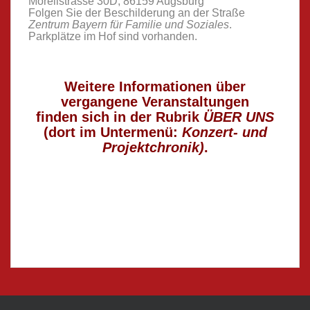
Morellstrasse 30D, 86159 Augsburg
Folgen Sie der Beschilderung an der Straße
Zentrum Bayern für Familie und Soziales
.
Parkplätze im Hof sind vorhanden.
mnächst …
Weitere Informationen über
vergangene Veranstaltungen
finden sich i
n der Rubrik
ÜBER UNS
(dort im Untermenü:
Konzert- und
Projektchronik)
.