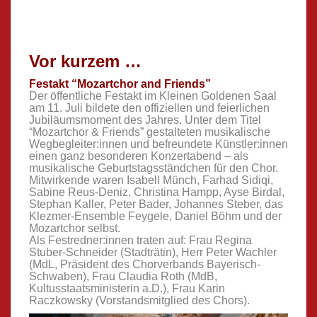
Vor kurzem …
Festakt “Mozartchor and Friends”
Der öffentliche Festakt im Kleinen Goldenen Saal
am 11. Juli bildete den offiziellen und feierlichen
Jubiläumsmoment des Jahres. Unter dem Titel
“Mozartchor & Friends” gestalteten musikalische
Wegbegleiter:innen und befreundete Künstler:innen
einen ganz besonderen Konzertabend – als
musikalische Geburtstagsständchen für den Chor.
Mitwirkende waren Isabell Münch, Farhad Sidiqi,
Sabine Reus-Deniz, Christina Hampp, Ayse Birdal,
Stephan Kaller, Peter Bader, Johannes Steber, das
Klezmer-Ensemble Feygele, Daniel Böhm und der
Mozartchor selbst.
Als Festredner:innen traten auf: Frau Regina
Stuber-Schneider (Stadträtin), Herr Peter Wachler
(MdL, Präsident des Chorverbands Bayerisch-
Schwaben), Frau Claudia Roth (MdB,
Kultusstaatsministerin a.D.), Frau Karin
Raczkowsky (Vorstandsmitglied des Chors).