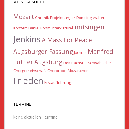
MEISTGESUCHT
Mozart
Chronik
Projektsänger
Domsingknaben
mitsingen
Konzert
Daniel Böhm
interkulturell
Jenkins
A Mass For Peace
Augsburger Fassung
Manfred
Jochum
Luther
Augsburg
Demnächst ...
Schwäbische
Chorgemeinschaft
Chorprobe
Mozartchor
Frieden
Erstaufführung
TERMINE
keine aktuellen Termine