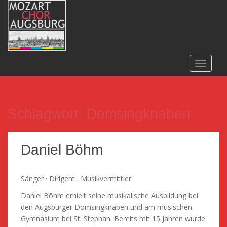
S
k
i
p
t
o
TOGGLE
m
a
i
n
Schlagwort: Domsingknaben
c
o
n
Daniel Böhm
t
e
Sänger · Dirigent · Musikvermittler
n
t
Daniel Böhm erhielt seine musikalische Ausbildung bei
den Augsburger Domsingknaben und am musischen
Gymnasium bei St. Stephan. Bereits mit 15 Jahren wurde