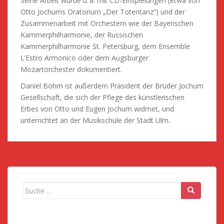
Seine Arbeit wurde u. a. mit CD-Einspielungen (etwa von
Otto Jochums Oratorium „Der Totentanz“) und der
Zusammenarbeit mit Orchestern wie der Bayerischen
Kammerphilharmonie, der Russischen
Kammerphilharmonie St. Petersburg, dem Ensemble
L’Estro Armonico oder dem Augsburger
Mozartorchester dokumentiert.
Daniel Böhm ist außerdem Präsident der Brüder Jochum
Gesellschaft, die sich der Pflege des künstlerischen
Erbes von Otto und Eugen Jochum widmet, und
unterrichtet an der Musikschule der Stadt Ulm.
Suche nach: