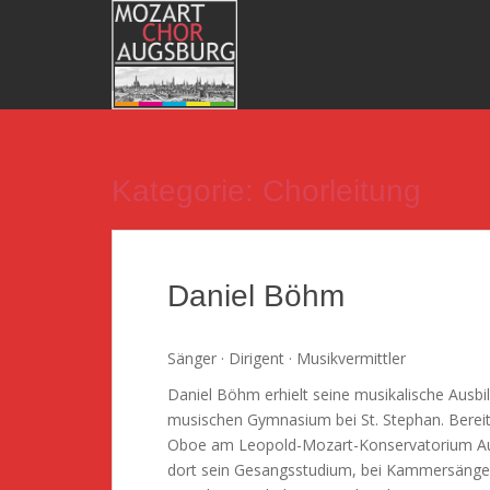
S
k
i
p
t
o
m
Kategorie: Chorleitung
a
i
n
c
o
Daniel Böhm
n
t
Sänger · Dirigent · Musikvermittler
e
n
Daniel Böhm erhielt seine musikalische Aus
t
musischen Gymnasium bei St. Stephan. Bereit
Oboe am Leopold-Mozart-Konservatorium A
dort sein Gesangsstudium, bei Kammersänger