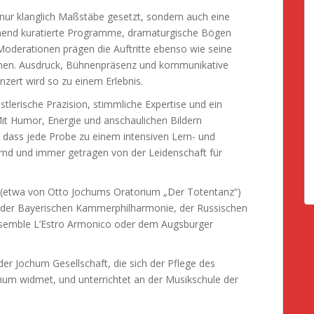
nur klanglich Maßstäbe gesetzt, sondern auch eine
annend kuratierte Programme, dramaturgische Bögen
oderationen prägen die Auftritte ebenso wie seine
hmen. Ausdruck, Bühnenpräsenz und kommunikative
nzert wird so zu einem Erlebnis.
stlerische Präzision, stimmliche Expertise und ein
t Humor, Energie und anschaulichen Bildern
g, dass jede Probe zu einem intensiven Lern- und
ernd und immer getragen von der Leidenschaft für
en (etwa von Otto Jochums Oratorium „Der Totentanz“)
 der Bayerischen Kammerphilharmonie, der Russischen
semble L’Estro Armonico oder dem Augsburger
r Jochum Gesellschaft, die sich der Pflege des
hum widmet, und unterrichtet an der Musikschule der