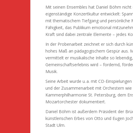
Mit seinen Ensembles hat Daniel Böhm nicht 
eigenständige Konzertkultur entwickelt: Sp
mit thematischem Tiefgang und persönliche M
Fähigkeit, das Publikum emotional mitzune
Kraft sind dabei zentrale Elemente – jedes Ko
In der Probenarbeit zeichnet er sich durch kün
hohes Maß an pädagogischem Gespür aus. Mi
vermittelt er musikalische Inhalte so lebendi
Gemeinschaftserlebnis wird – fordernd, förd
Musik.
Seine Arbeit wurde u. a. mit CD-Einspielung
und der Zusammenarbeit mit Orchestern wie
Kammerphilharmonie St. Petersburg, dem En
Mozartorchester dokumentiert.
Daniel Böhm ist außerdem Präsident der Brüde
künstlerischen Erbes von Otto und Eugen Joc
Stadt Ulm.