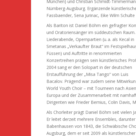
München) und Christian Schmidt-Timmermann 
Nürnberg-Augsburg. Ergänzende künstlerische I
Fassbaender, Sena Jurinac, Eike Wilm Schulte
Als Bariton ist Daniel Böhm ein gefragter Kon
und Oratoriensänger im süddeutschen Raum.
Liederabende, Opernpartien (u. a. als Kecal in
Smetanas „Verkaufter Braut“ im Festspielhau
Füssen) und Auftritte in renommierten
Konzertreihen prägen sein künstlerisches Profi
2004 sang er den Solopart in der deutschen
Erstaufführung der „Misa Tango“ von Luis
Bacalov. Prägend war zudem seine Mitwirkun
World Youth Choir – mit Tourneen nach Asie
Europa und der Zusammenarbeit mit namhaf
Dirigenten wie Frieder Bernius, Colin Davis,
Als Chorleiter prägt Daniel Böhm seit vielen
Er leitet derzeit mehrere Ensembles, darunter 
Babenhausen von 1843, die Schwäbische Ch
Augsburg, dem er seit 2009 als künstlerischer 