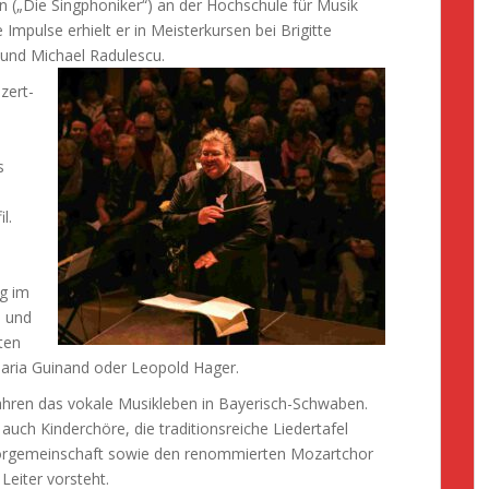
(„Die Singphoniker“) an der Hochschule für Musik
mpulse erhielt er in Meisterkursen bei Brigitte
 und Michael Radulescu.
zert-
s
l.
g im
n und
ten
 Maria Guinand oder Leopold Hager.
 Jahren das vokale Musikleben in Bayerisch-Schwaben.
auch Kinderchöre, die traditionsreiche Liedertafel
orgemeinschaft sowie den renommierten Mozartchor
Leiter vorsteht.