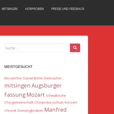
MITSINGEN
HÖRPROBEN
PRESSE UND FEEDBACK
Suche nach:
MEISTGESUCHT
Mozartchor
Daniel Böhm
Demnächst ...
mitsingen
Augsburger
Fassung
Mozart
Schwäbische
Chorgemeinschaft
Chorprobe
Jochum
Konzert
Manfred
Chronik
Domsingknaben